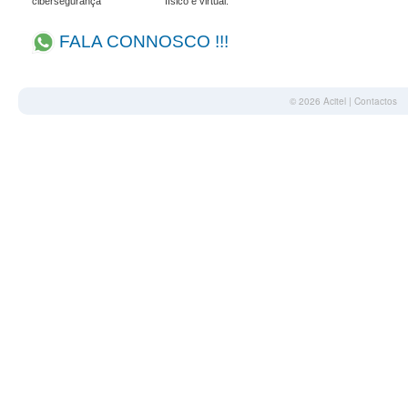
cibersegurança
físico e virtual.
FALA CONNOSCO !!!
© 2026
Acitel
|
Contactos